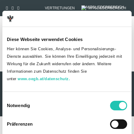
VERTRETUNGEN
MITGLIEDERBEREICH
Tog
Diese Webseite verwendet Cookies
Hier können Sie Cookies, Analyse- und Personalisierungs-
Dienste auswählen. Sie können Ihre Einwilligung jederzeit mit
Wirkung für die Zukunft widerrufen oder ändern. Weitere
HOME
MITGLIEDSCHAFT
Informationen zum Datenschutz finden Sie
unter
www.oegb.at/datenschutz.
Kontakt
Datenschutz
Impressum
Sitemap
© 2026 Wirtschaftsverwaltung
E
Notwendig
01/53 454-456
i
n
w
Präferenzen
i