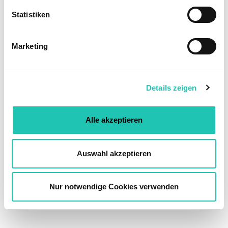
l
l
Statistiken
i
g
Marketing
u
n
g
Details zeigen
s
a
u
Alle akzeptieren
s
w
a
Auswahl akzeptieren
h
l
Nur notwendige Cookies verwenden