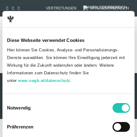
VERTRETUNGEN
MITGLIEDERBEREICH
Tog
Diese Webseite verwendet Cookies
Hier können Sie Cookies, Analyse- und Personalisierungs-
Dienste auswählen. Sie können Ihre Einwilligung jederzeit mit
Wirkung für die Zukunft widerrufen oder ändern. Weitere
HOME
MITGLIEDSCHAFT
Informationen zum Datenschutz finden Sie
unter
www.oegb.at/datenschutz.
Kontakt
Datenschutz
Impressum
Sitemap
© 2026 Wirtschaftsverwaltung
E
Notwendig
01/53 454-456
i
n
w
Präferenzen
i