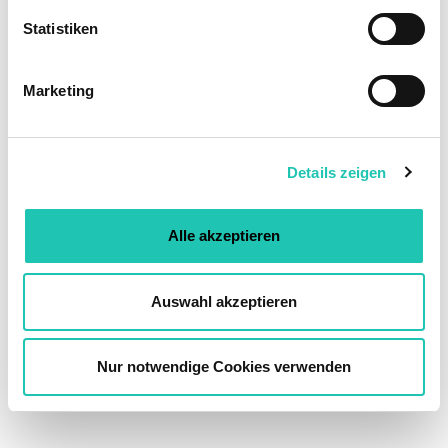
l
l
Statistiken
i
g
Marketing
u
n
g
Details zeigen
s
a
u
Alle akzeptieren
s
w
a
Auswahl akzeptieren
h
l
Nur notwendige Cookies verwenden