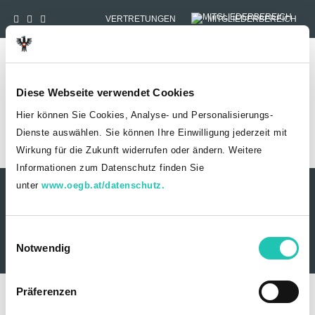
VERTRETUNGEN
MITGLIEDERBEREICH
Tog
Diese Webseite verwendet Cookies
Hier können Sie Cookies, Analyse- und Personalisierungs-
Dienste auswählen. Sie können Ihre Einwilligung jederzeit mit
Wirkung für die Zukunft widerrufen oder ändern. Weitere
HOME
MITGLIEDSCHAFT
Informationen zum Datenschutz finden Sie
unter
www.oegb.at/datenschutz.
Kontakt
Datenschutz
Impressum
Sitemap
© 2026 Wirtschaftsverwaltung
E
Notwendig
01/53 454-456
i
n
w
Präferenzen
i