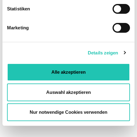
l
l
Statistiken
i
g
Marketing
u
n
g
Details zeigen
s
a
u
Alle akzeptieren
s
w
a
Auswahl akzeptieren
h
l
Nur notwendige Cookies verwenden